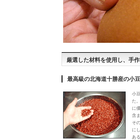
厳選した材料を使用し、手作
最高級の北海道十勝産の小
小
た
に
含
そ
に
あ