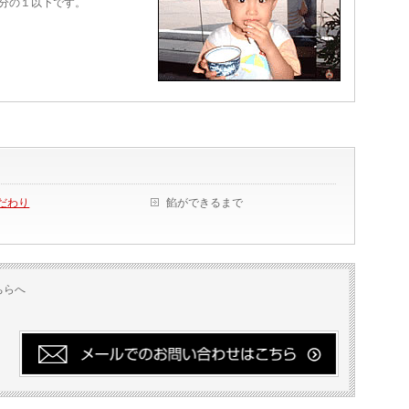
分の１以下です。
だわり
餡ができるまで
ちらへ