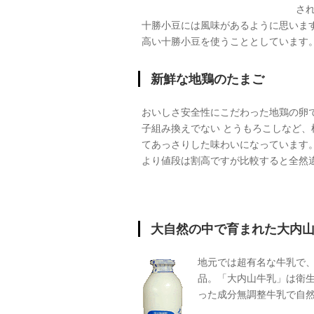
さ
十勝小豆には風味があるように思いま
高い十勝小豆を使うこととしています
新鮮な地鶏のたまご
おいしさ安全性にこだわった地鶏の卵
子組み換えでない とうもろこしなど、
てあっさりした味わいになっています
より値段は割高ですが比較すると全然
大自然の中で育まれた大内
地元では超有名な牛乳で、
品。「大内山牛乳」は衛
った成分無調整牛乳で自