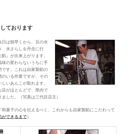
りしております
当日は朝早くから、豆の水
き、水さらしを丹念に行
生餡』が出来上がります。
風味の変わらないうちに手
切です。これは自家製餡の
間のいる作業ですが、その
いしいあんこが取れます。
お店がほとんどで、県内で
りました。（写真は三代目店主）
す和菓子の心を伝えるべく、これからも自家製餡にこだわって
餡ができるまで
）