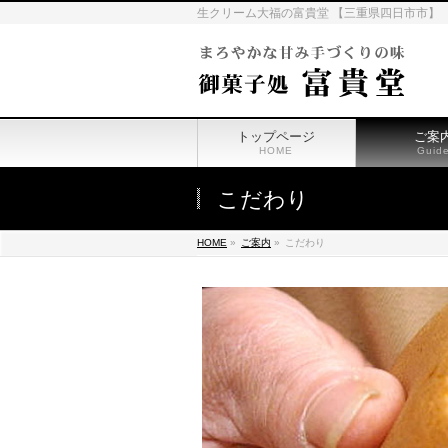
生クリーム大福の富貴堂 【三重県四日市市】
トップページ
ご案
HOME
Guid
こだわり
HOME
»
ご案内
»
こだわり