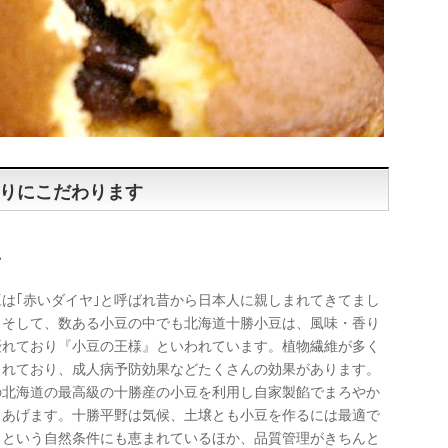
りにこだわります
豆
豆は｢赤いダイヤ｣と呼ばれ昔から日本人に親しまれてきてまし
。そして、数ある小豆の中でも北海道十勝小豆は、風味・香り
優れており『小豆の王様』といわれています。植物繊維が多く
まれており、成人病予防効果などたくさんの効果があります。
の北海道の最高級の十勝産の小豆を利用し自家製餡でまろやか
しあげます。十勝平野は気候、土壌とも小豆を作るには最適で
るという自然条件にも恵まれているほか、品質管理がきちんと