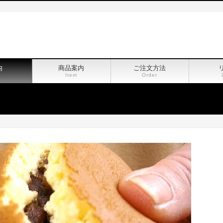
内
商品案内
ご注文方法
e
Item
Order