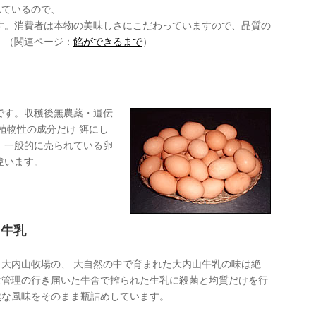
れているので、
す。消費者は本物の美味しさにこだわっていますので、品質の
。（関連ページ：
餡ができるまで
）
です。収穫後無農薬・遺伝
植物性の成分だけ 餌にし
。一般的に売られている卵
違います。
山牛乳
大内山牧場の、 大自然の中で育まれた大内山牛乳の味は絶
生管理の行き届いた牛舎で搾られた生乳に殺菌と均質だけを行
然な風味をそのまま瓶詰めしています。