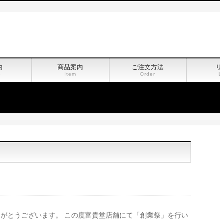
内
商品案内
ご注文方法
e
Item
Order
がとうございます。 この度富貴堂店舗にて「創業祭」を行い