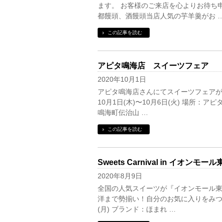
ます。 お客様のご来店を心よりお待ち
都饅頭、酒饅頭当店人気の芋羊羹がお 
この記事を読む
アピタ鳴海店 スイーツフェア
2020年10月1日
アピタ鳴海店さんにてスイーツフェアが開
10月1日(木)〜10月6日(火) 場所：ア
鳴海町伝治山 …
この記事を読む
Sweets Carnival in イオンモー
2020年8月9日
全国の人気スイーツが『イオンモール東
洋まで勢揃い！自分のお気に入りをみつけに
(月) ブランド：ほまれ …