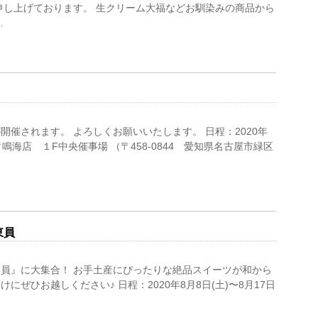
申し上げております。 生クリーム大福などお馴染みの商品から
…
催されます。 よろしくお願いいたします。 日程：2020年
ピタ鳴海店 １F中央催事場 （〒458-0844 愛知県名古屋市緑区
ル東員
員』に大集合！ お手土産にぴったりな絶品スイーツが和から
ぜひお越しください♪ 日程：2020年8月8日(土)〜8月17日