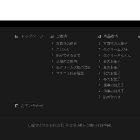
トップページ
ご案内
商品案内
富貴堂の歴史
富貴堂のお菓子
こだわり
生クリーム大福
餡ができるまで
生クリーきんとん
店舗のご案内
春のお菓子
生クリーム大福の歴史
夏のお菓子
マスコミ紹介履歴
秋のお菓子
冬のお菓子
慶事のお菓子
佛事のお菓子
詰め合わせ
お問い合わせ
Copyright ©
有限会社 富貴堂
All Rights Reserved.